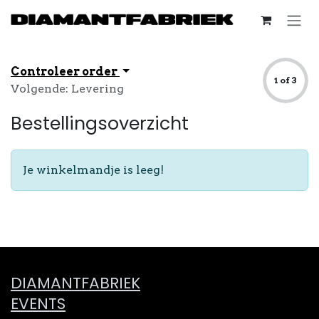
Overslaan naar inhoud
Controleer order
1 of 3
Volgende: Levering
Bestellingsoverzicht
Je winkelmandje is leeg!
D​IA​MAN​TFABRIEK
EVENTS